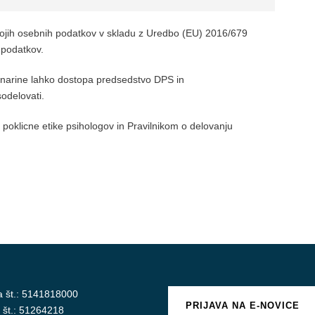
ojih osebnih podatkov v skladu z Uredbo (EU) 2016/679
 podatkov.
lanarine lahko dostopa predsedstvo DPS in
sodelovati.
klicne etike psihologov in Pravilnikom o delovanju
a št.: 5141818000
PRIJAVA NA E-NOVICE
 št.: 51264218