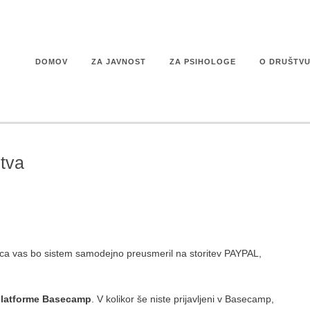
DOMOV
ZA JAVNOST
ZA PSIHOLOGE
O DRUŠTV
tva
zca vas bo sistem samodejno preusmeril na storitev PAYPAL,
platforme Basecamp
. V kolikor še niste prijavljeni v Basecamp,