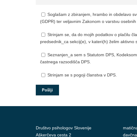
Soglašam z zbiranjem, hrambo in obdelavo sv
(GDPR) ter veljavnim Zakonom o varstvu osebnih
Strinjam se, da do mojih podatkov o plačilu č
predsednik_ca sekcij(e), v kateri(h) želim aktivno 
Seznanjen_a sem s Statutom DPS, Kodeksom po
častnega razsodišča DPS.
Strinjam se s pogoji članstva v DPS.
Društvo psihologov Slovenije
matičn
Aškerčeva cesta 2
davčna