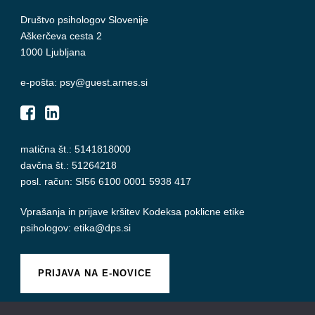
Društvo psihologov Slovenije
Aškerčeva cesta 2
1000 Ljubljana
e-pošta: psy@guest.arnes.si
matična št.: 5141818000
davčna št.: 51264218
posl. račun: SI56 6100 0001 5938 417
Vprašanja in prijave kršitev
Kodeksa poklicne etike
psihologov
:
etika@dps.si
PRIJAVA NA E-NOVICE