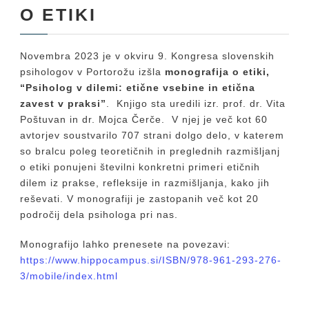
O ETIKI
Novembra 2023 je v okviru 9. Kongresa slovenskih
psihologov v Portorožu izšla
monografija o etiki,
“Psiholog v dilemi: etične vsebine in etična
zavest v praksi”
. Knjigo sta uredili izr. prof. dr. Vita
Poštuvan in dr. Mojca Čerče. V njej je več kot 60
avtorjev soustvarilo 707 strani dolgo delo, v katerem
so bralcu poleg teoretičnih in preglednih razmišljanj
o etiki ponujeni številni konkretni primeri etičnih
dilem iz prakse, refleksije in razmišljanja, kako jih
reševati. V monografiji je zastopanih več kot 20
področij dela psihologa pri nas.
Monografijo lahko prenesete na povezavi:
https://www.hippocampus.si/ISBN/978-961-293-276-
3/mobile/index.html