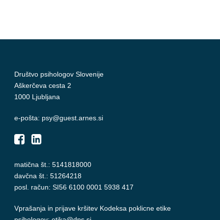
Društvo psihologov Slovenije
Aškerčeva cesta 2
1000 Ljubljana
e-pošta: psy@guest.arnes.si
matična št.: 5141818000
davčna št.: 51264218
posl. račun: SI56 6100 0001 5938 417
Vprašanja in prijave kršitev
Kodeksa poklicne etike
psihologov
:
etika@dps.si