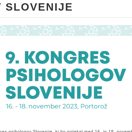
 SLOVENIJE
gres psihologov Slovenije, ki bo potekal med
16. in 18. nove