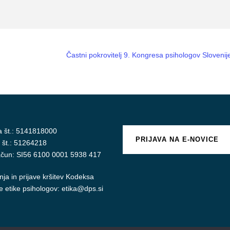
Častni pokrovitelj 9. Kongresa psihologov Slovenij
a št.: 5141818000
PRIJAVA NA E-NOVICE
 št.: 51264218
račun: SI56 6100 0001 5938 417
ja in prijave kršitev
Kodeksa
e etike psihologov
:
etika@dps.si