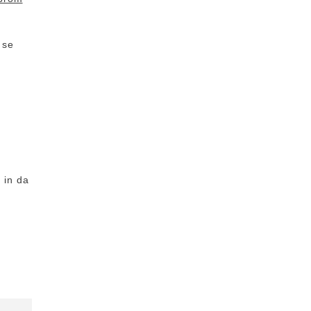
 se
 in da