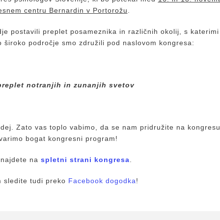
esnem centru Bernardin v Portorožu
.
 postavili preplet posameznika in različnih okolij, s katerimi
To široko področje smo združili pod naslovom kongresa:
preplet notranjih in zunanjih svetov
idej. Zato vas toplo vabimo, da se nam pridružite na kongresu
tvarimo bogat kongresni program!
 najdete na
spletni strani kongresa
.
 sledite tudi preko
Facebook dogodka
!