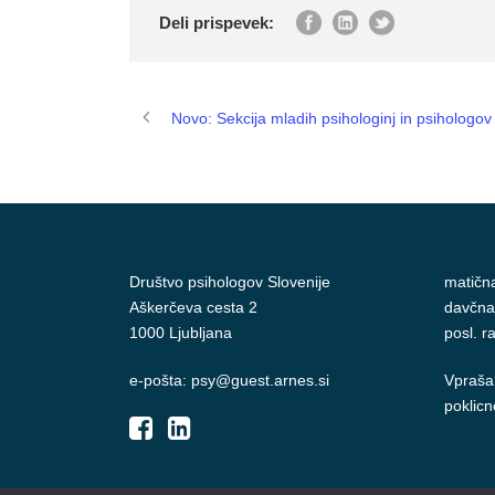
Deli prispevek:
Novo: Sekcija mladih psihologinj in psihologov
Društvo psihologov Slovenije
matičn
Aškerčeva cesta 2
davčna
1000 Ljubljana
posl. 
e-pošta: psy@guest.arnes.si
Vprašan
poklicn