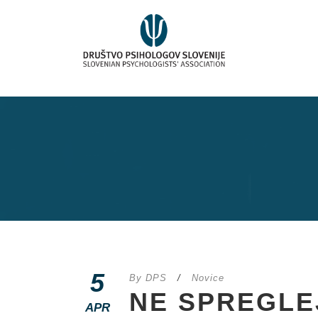
5
By
DPS
/
Novice
NE SPREGLE
APR