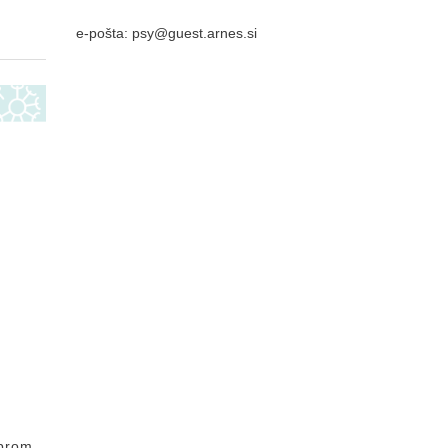
e-pošta: psy@guest.arnes.si
mbrom