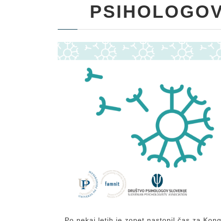
PSIHOLOGOV
Po nekaj letih je zopet nastopil čas za Kon