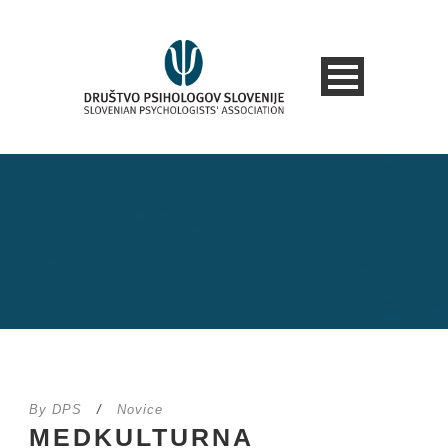
By
DPS
/
Novice
MEDKULTURNA